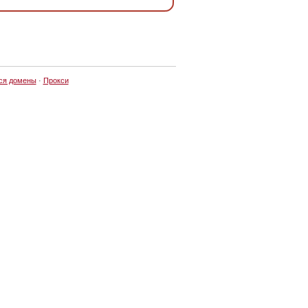
ся домены
·
Прокси