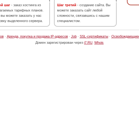
ой шаг
- заказ хостинга из
Шаг третий
- создание сайта. Вы
агаемых тарифных планов.
можете заказать сайт любой
 вы можете заказать у нас
сложности, связавшись с нашим
овку выделенного сервера.
специалистом.
ов
·
Аренда, покупка и продажа IP-адресов
·
Job
·
SSL-сертификаты
·
Освобождающие
Домен зарегистрирован через
i7.RU
.
Whois